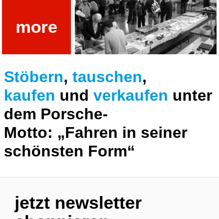
ap 9
more
Stöbern
,
tauschen
,
kaufen
und
verkaufen
unter
dem Porsche-
Motto: „Fahren in seiner
schönsten Form“
jetzt newsletter